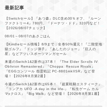
最新記事
【Switchセール】『あつ森』DLC含め30％オフ、『ルーン
ファクトリー4』780円、『ドーナツ・ドド』320円など！
【2026/08/07チェック】
08/01～08/07のあさごはん
【Kindleセール情報】8/9まで：全巻50%還元！『二階堂地
獄ゴルフ』『ドッジ弾子』『あしたのジョー』『巨人の
星』などアツいスポーツマンガセール
来週のSwitch1&2新作は37本！ 『The Elder Scrolls IV:
Oblivion Remastered』『Choppa: Rescue Rivals』
『EGGコンソール 怨霊戦記 PC-8801mkIISR』など登
場！【2026年8月第2週】
今週のSwitch1&2新作は65本！ 『超翼戦騎エスティーク』
『コンアカ UFO -A day in the life-』『転生ゲーム カル
マxクロス』『Big Walk』など登場！【2026年8月第1週】