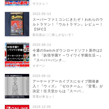
サスケェ！
2022-05-13
スーパーファミコンにきたぞ！われらのウ
ルトラマン！『ウルトラマン』レビュー！
【SFC】
新兵器は〇〇発しかないぞ！
2020-08-14
今週のSwitchダウンロードソフト新作は2
本！『妖怪学園Y ～ワイワイ学園生活～』
『スーパーパンチ…
オボーン
2020-06-11
アーケードアーカイブスにセイブ開発参
入！『ウィズ』『ゼロチーム』『雷電』が
決定！任天堂からは『スーパ…
雷電が来るッ！
2019-12-05