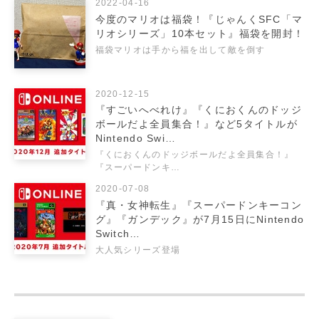
2022-04-16
今度のマリオは福袋！『じゃんくSFC「マ
リオシリーズ」10本セット』福袋を開封！
福袋マリオは手から福を出して敵を倒す
2020-12-15
『すごいへべれけ』『くにおくんのドッジ
ボールだよ全員集合！』など5タイトルが
Nintendo Swi…
『くにおくんのドッジボールだよ全員集合！』
『スーパードンキ…
2020-07-08
『真・女神転生』『スーパードンキーコン
グ』『ガンデック』が7月15日にNintendo
Switch…
大人気シリーズ登場