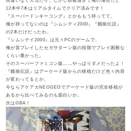
間違いなく大当たり。しかし鉄板過ぎて俺の場合だと
12本中7本はリアルタイムでクリア済みです！
『スーパードンキーコング』とかももう持ってて、
俺が持ってないのは『シムシティ2000』『餓狼伝説』
の2本だけだったわ。
『シムシテイ2000』は元々PCのゲームで、
俺が昔プレイしたセガサターン版の段階でプレイ困難な
くらい重かった。
そのスーパーファミコン版……やっぱりダメだったよ！
『餓狼伝説』はアーケード版からの移植だけど色々内容
が変わってるとか。
今ならアケアカNEOGEOでアーケード版の完全移植が
あるから比べてみるのも面白いか。
次はGBA！