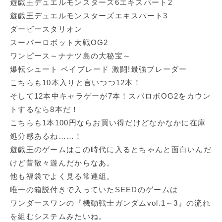
遊戯王デュエルモンスターズ6エキスパート2
遊戯王デュエルモンスターズエキスパート3
ダービースタリオン
スーパーロボット大戦OG2
ワンピース～ナナツ島の大秘宝～
爆転シュート ベイブレード 激闘!最強ブレーダー
こちらも10本入りと言いつつ12本！
そして12本中キャラゲーが7本！スパロボOG2をカウン
トするなら8本だ！
こちらも1本100円ならお買い得だけどなかなかに在庫
処分感あるね……！
遊戯王のゲームはこの時代に入るとちゃんと面白いんだ
けど昔散々遊んだからなあ。
他も福袋でよく見る常連組。
唯一の箱説付きで入っていたSEEDのゲームは
ワンダースワンの『機動戦士ガンダムvol.1～3』の流れ
を組むシステムみたいね。