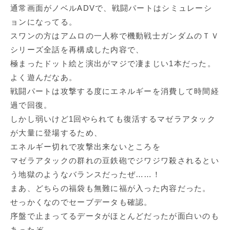
通常画面がノベルADVで、戦闘パートはシミュレーシ
ョンになってる。
スワンの方はアムロの一人称で機動戦士ガンダムのＴＶ
シリーズ全話を再構成した内容で、
極まったドット絵と演出がマジで凄まじい1本だった。
よく遊んだなあ。
戦闘パートは攻撃する度にエネルギーを消費して時間経
過で回復。
しかし弱いけど1回やられても復活するマゼラアタック
が大量に登場するため、
エネルギー切れで攻撃出来ないところを
マゼラアタックの群れの豆鉄砲でジワジワ殺されるとい
う地獄のようなバランスだったぜ……！
まあ、どちらの福袋も無難に福が入った内容だった。
せっかくなのでセーブデータも確認。
序盤で止まってるデータがほとんどだったが面白いのも
あったぞ。